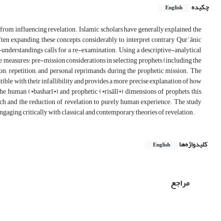
چکیده
English
from influencing revelation. Islamic scholars have generally explained the
often expanding these concepts considerably to interpret contrary Qurʾānic
understandings calls for a re-examination. Using a descriptive-analytical
ne measures: pre-mission considerations in selecting prophets (including the
n; repetition; and personal reprimands during the prophetic mission. The
tible with their infallibility and provides a more precise explanation of how
 the human (*basharī*) and prophetic (*risālī*) dimensions of prophets, this
ach and the reduction of revelation to purely human experience. The study
 engaging critically with classical and contemporary theories of revelation.
کلیدواژه‌ها
English
مراجع