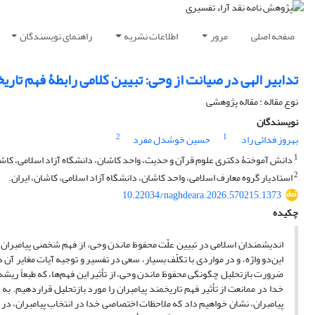
صفحه اصلی
مرور
اطلاعات نشریه
راهنمای نویسندگان
تدابیر الهی در صیانت از وحی: تبیین کلامی رابطۀ فهم تاری
نوع مقاله : مقاله پژوهشی
نویسندگان
2
1
بهروز فدائی راد
حسین خوشدل مفرد
1
دانش آموختۀ دکتری علوم قرآن و حدیث، واحد کاشان،‌ دانشگاه آزاد اسلامی،‌ کاشا
2
استادیار گروه معارف اسلامی، واحد کاشان،‌ دانشگاه آزاد اسلامی،‌ کاشان، ایران.
10.22034/naghdeara.2026.570215.1373
چکیده
اندیشمندان اسلامی در تبیین علّت محفوظ ماندن وحی، از فهم شخصی پیامبران، عم
این‌دو واژه، و در مواردی با تکلّف بسیار، سعی در تفسیر و توجیه آیات مغایر آن 
ضرورت بازتحلیل چگونگی محفوظ ماندن وحی، از تأثیر این فهم‌ها، که طبعاً ریشه
خدا در ممانعت از تأثیر فهم تاریخمند پیامبران را مورد بازتحلیل قراردهیم. به 
پیامبران، نشان خواهیم ‌داد که ملاحظات اختصاصی خدا در انتخاب پیامبران، در