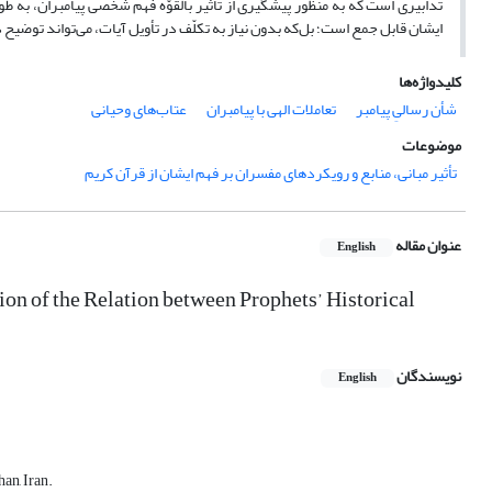
تدابیری است که به منظور پیشگیری از تأثیر بالقوّه فهم شخصی پیامبران، به طو
ایشان قابل جمع است؛ بل‌که بدون نیاز به تکلّف در تأویل آیات، می‌تواند توضی
کلیدواژه‌ها
شأن رسالیِ پیامبر
تعاملات الهی با پیامبران
عتاب‌های وحیانی
موضوعات
تأثیر مبانی، منابع و رویکردهای مفسران بر فهم ایشان از قرآن کریم
عنوان مقاله
English
on of the Relation between Prophets’ Historical
نویسندگان
English
an, Iran.