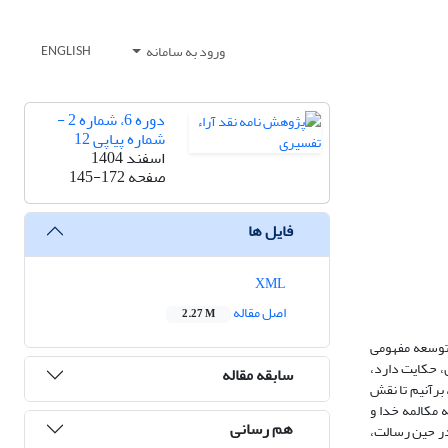
ورود به سامانه
ENGLISH
دوره 6، شماره 2 -
شماره پیاپی 12
اسفند 1404
صفحه
145-172
فایل ها
XML
اصل مقاله
2.27 M
 توسعه مفهومی
ن، حکایت دارد،
سابقه مقاله
 برآنیم تا نقش
ه مکالمه خدا و
هم رسانی
در حین رسالت،