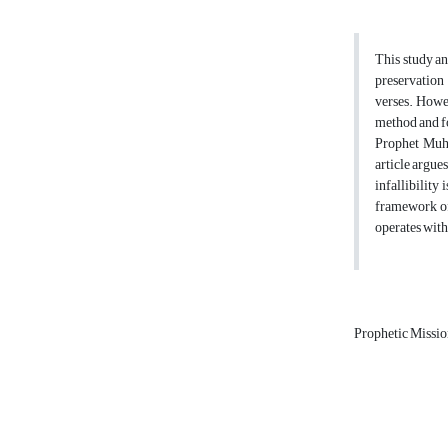
This study an
preservation 
verses. Howe
method and fo
Prophet Muha
article argue
infallibility
framework of
operates with
Prophetic Missio