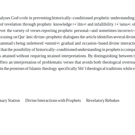
alyzes God’s role in preventing historically-conditioned prophetic understanding 
of revelation through prophets’ knowledge (*ʿilm*) and infallibility (*ʿiṣma*), 
ver, the variety of verses reporting prophets’ personal—and sometimes incorrect—
cusing on Qurʾānic divine-prophetic dialogues, the article identifies several divi
mmad’s being unlettered, *ummī*); gradual and occasion-based divine interactio
s that the possibility of historically-conditioned understanding in prophets is compa
 is attained without requiring strained interpretations. By distinguishing between
fers an interpretation of problematic verses that avoids both theological overre
in the premises of Islamic theology, specifically Shīʿī theological traditions, while
nary Station
Divine Interactions with Prophets
Revelatory Rebukes