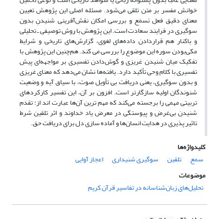
خوانش مفسر بر متن تلقی می‌شود. مسئله اصلی این پژوهش تعیین
معنای دقیق فعل نَسمَع و بررسی امکان نقش‌آفرینی شنیدنِ بدون
سوگیری در فرایند سعادت است. این پژوهش با روش توصیفی ـ تحلیلی
و باکنار هم قراردادن داده‌های لغوی، گزارش‌های تاریخی و شرایط
مکی‌بودن سوره این موضوع را بررسی می کند. هم‌چنین این پژوهش با
تفکیک میان شنیدن غریزی و گوش‌دادن تفسیری بر مواجهه‌ای پیش
تفسیری با کلام وحی تأکید دارد. یافته‌ها نشان می‌دهد که معنای غریزی
و بدون سوگیری، یعنی دریافت بی تأویل صوت، با سیاق آیه و وضعیت
شنوندگان اولیه سازگارتر است. افزون بر آن، این تفسیر کارکرد‌های
تربیتی مهمی را برجسته می‌کند که مهم ترین آن‌ها عبارت اند از: تقدم
شنیدن بی‌غرض و پیوستگی در معرض یاد خداوند و اثر تلقین شرط
تاثیر پذیری در هدایت انسان‌ها و آماده سازی دل برای دریافت حق.
کلیدواژه‌ها
سمع
تلقین
سوگیری شنیداری
اعجاز آوایی
موضوعات
تحلیل‌های زبان‌شناسانه در تفاسیر قرآن کریم