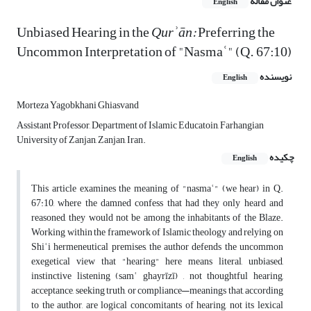
عنوان مقاله
English
Unbiased Hearing in the
Qurʾān:
Preferring the
Uncommon Interpretation of "Nasmaʿ" (Q. 67:10)
نویسنده
English
Morteza Yagobkhani Ghiasvand
Assistant Professor, Department of Islamic Educatoin, Farhangian
University of Zanjan, Zanjan, Iran.
چکیده
English
This article examines the meaning of "nasmaʿ" (we hear) in Q.
67:10, where the damned confess that had they only heard and
reasoned, they would not be among the inhabitants of the Blaze.
Working within the framework of Islamic theology and relying on
Shiʿi hermeneutical premises, the author defends the uncommon
exegetical view that "hearing" here means literal, unbiased,
instinctive listening (samʿ ghayrīzī) , not thoughtful hearing,
acceptance, seeking truth, or compliance—meanings that, according
to the author, are logical concomitants of hearing, not its lexical