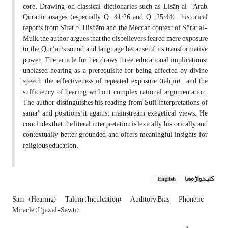
core. Drawing on classical dictionaries such as Lisān al-ʿArab,
Quranic usages (especially Q. 41:26 and Q. 25:44) , historical
reports from Sīrat b. Hishām, and the Meccan context of Sūrat al-
Mulk, the author argues that the disbelievers feared mere exposure
to the Qurʾan's sound and language because of its transformative
power. The article further draws three educational implications:
unbiased hearing as a prerequisite for being affected by divine
speech, the effectiveness of repeated exposure (talqīn) , and the
sufficiency of hearing without complex rational argumentation.
The author distinguishes his reading from Sufi interpretations of
samāʿ and positions it against mainstream exegetical views. He
concludes that the literal interpretation is lexically, historically, and
contextually better grounded and offers meaningful insights for
religious education.
کلیدواژه‌ها
English
Samʿ (Hearing)
Talqīn (Inculcation)
Auditory Bias
Phonetic
Miracle (Iʿjāz al-Ṣawtī)