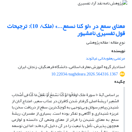
معنای سمع در «لو کنا نسمع...» (ملک/ 10): ترجیحات
قول تفسیری نامشهور
نوع مقاله : مقاله پژوهشی
نویسنده
مرتضی یعقوبخانی غیاثوند
استادیار گروه آموزش معارف اسلامی، دانشگاه فرهنگیان، زنجان، ایران.
10.22034/naghdeara.2026.564316.1367
چکیده
بر اساس آیۀ ۱۰ سورۀ ملک (وَقَالُوا لَوْ کُنَّا نَسْمَعُ أَوْ نَعْقِلُ مَا کُنَّا فِی أَصْحَابِ
السَّعِیرِ) ریشۀ اصلی گرفتار شدن کافران در عذاب سعیر، امتناع آنان از
شنیدن پیام رسولان و بی‌توجهی به کوچک‌ترین سطح از دریافت سخن با
غریزه شنیداری و آگاهی و تفکر بوده است. بسیاری از مفسران، ریشۀ
سمع به معنای شنیدن را فراتر از معنای وضعی آن دانسته و لوازمی
هم‌چون پذیرش، تأمل یا تبعیت را در آن دخیل کرده‌اند؛ اما این توسعه
معنایی غالباً بدون پشتوانه زبانی یا شواهد تاریخی است و نوعی تحمیل