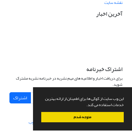
نقشه سایت
آخرین اخبار
نشانی دفتر نشریه:
مشهد مقدس، خیابان سناباد، نبش سناباد33، دانشکده علوم قرآنی
مشهد، واحد پژوهش، دفتر نشریه «پژوهش نامه نقد آرای تفسیری»
تلفن تماس: 05138449600 داخلی 33 واحد پژوهش
نشانی الکترونیکی نشریه:
pnat@quran.ac.ir
اشتراک خبرنامه
برای دریافت اخبار و اطلاعیه های مهم نشریه در خبرنامه نشریه مشترک
شوید.
اشتراک
این وب سایت از کوکی ها برای اطمینان از ارائه بهترین
خدمات استفاده می کند.
متوجه شدم
سامانه مدیریت نشریات علمی.
طراحی و پیاده سازی از
سیناوب