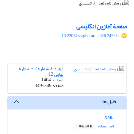
صفحۀ آغازین انگلیسی
10.22034/naghdeara.2026.245282
دوره 6، شماره 2 - شماره
پیاپی 12
اسفند 1404
صفحه
349-349
فایل ها
XML
اصل مقاله
842.68 K