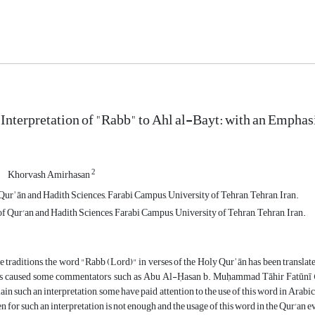
 Interpretation of "Rabb" to Ahl al-Bayt: with an Empha
2
Khorvash Amirhasan
urʾān and Hadith Sciences,, Farabi Campus, University of Tehran, Tehran, Iran.
f Qur'an and Hadith Sciences, Farabi Campus, University of Tehran, Tehran, Iran.
e traditions, the word "Rabb (Lord)" in verses of the Holy Qurʾān has been transla
as caused some commentators such as Abu Al-Ḥasan b. Muḥammad Tāhir Fatūnī (d.
ain such an interpretation, some have paid attention to the use of this word in Arabic
n for such an interpretation is not enough and the usage of this word in the Qur'an 