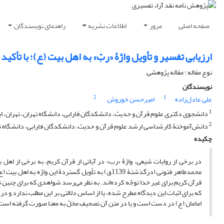
صفحه اصلی
مرور
اطلاعات نشریه
راهنمای نویسندگان
ارزیابی تفسیر و تأویل واژۀ «ربّ» به اهل بیت (ع)؛ با تأکید 
نوع مقاله : مقاله پژوهشی
نویسندگان
2
1
علی عادل‌زاده
امیرحسن خوروش
1
دانشجوی دکتری علوم قرآن و حدیث، دانشکدگان فارابی، دانشگاه تهران، تهران، ای
2
دانش‌آموختۀ کارشناسی ارشد علوم قرآن و حدیث، دانشکدگان فارابی، دانشگاه تهر
چکیده
در برخی از روایات شیعی، واژۀ «رب» در آیاتی از قرآن کریم، به برخی از ا
محمدطاهر فتونی (درگذشتۀ 1139ق) به تأویل گستردۀ این
قرآن کریم برای غیر خدا توجّه کرده‌اند. به نظر می‌رسد شواهدی که برای چنین ت
که برای اثبات این دیدگاه مطرح شده، یا از اساس دلالتی بر این مطلب ندارد و در
امامان (ع) در دست است و یا در متن آن تصحیفِ مخلّ به معنا صورت گرفته است