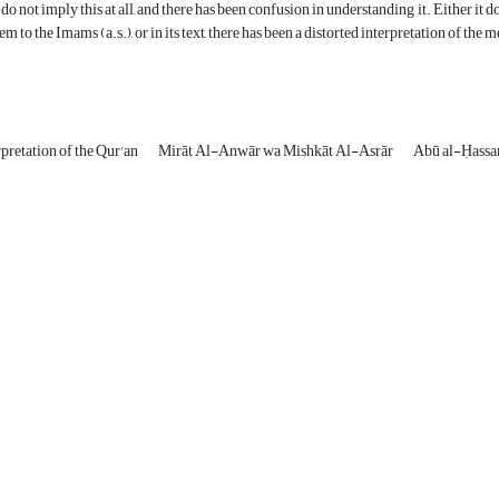
do not imply this at all, and there has been confusion in understanding it. Either it 
em to the Imams (a.s.), or in its text, there has been a distorted interpretation of the 
rpretation of the Qur'an
Mirāt Al-Anwār wa Mishkāt Al-Asrār
Abū al-Ḥassa
نشانی دفتر نشریه:
مشهد مقدس، خیابان سناباد، نبش سناباد33، دانشکده
علوم قرآنی مشهد، واحد پژوهش، دفتر نشریه «پژوهش
نامه نقد آرای تفسیری»
تلفن تماس: 05138449600 داخلی 33 واحد پژوهش
نشانی الکترونیکی نشریه:
pnat@quran.ac.ir