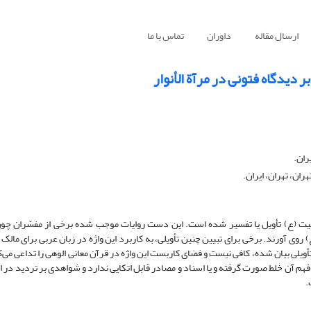
ارسال مقاله
داوران
تماس با ما
بر دیدگاه فتونی در مرآة الأنوار
ران.
ان، تهران، ایران.
هل بیت (ع) تأویل یا تفسیر شده است. این دست روایات موجب شده برخی از مفسّران چو
 واژه به اهل بیت (ع) روی آورند. برخی برای تبیین چنین تأویلی، به کاربرد این واژه در زبان عربی برای ما
أویلی بیان شده، کافی نیست و فضای کاربست این واژه در قرآن معانی الوهی را تداعی می‌ک
 فهم آن خلط صورت گرفته و یا اسناد و مصادر قابل اتکایی ندارد و شواهدی بر تردید در ا
.