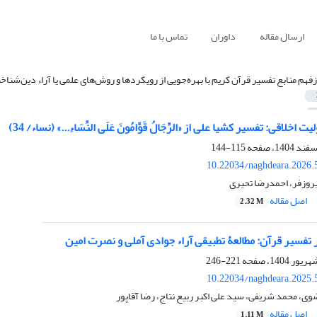
ارسال مقاله
داوران
تماس با ما
زفهم منابع تفسیر قرآن کریم با بهره‌جویی از رویکردها و روش‌های علمی یا آراء دین‌شناخ
اخلاقی: تفسیر کشیا علی از «الرِّجَالُ قَوَّامُونَ عَلَی النِّسَاءِ...» (نساء/ 34)
115-144
10.22034/naghdeara.2026.
یروزفر، احمدرضا تحیری
اصل مقاله
2.32 M
تفسیر قرآن: مطالعۀ تطبیقی آراء جوادی آملی و نصرت امین
221-246
10.22034/naghdeara.2025.
، محمد شریفی، سید علی اکبر ربیع نتاج، رضا آقاپور
اصل مقاله
1.11 M