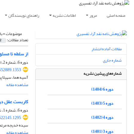
صفحه اصلی
مرور
اطلاعات نشریه
راهنمای نویسندگان
موضوعات =
با
تعداد مقالات:
2
مقالات آماده انتشار
از سلطه تا مسئولیت 
شماره جاری
دوره 6، شماره 2، اسفند 1404، صفحه
552889.1353
شماره‌های پیشین نشریه
آسیه هما، سهیلا پ
مشاهده مقاله
دوره 6 (1404)
کاربست عقل در 
دوره 5 (1403)
دوره 6، شماره 1، شهریور 1404، صفحه
دوره 4 (1402)
522145.1295
سیده خدیجه مرتضوی
دوره 3 (1401)
مشاهده مقاله