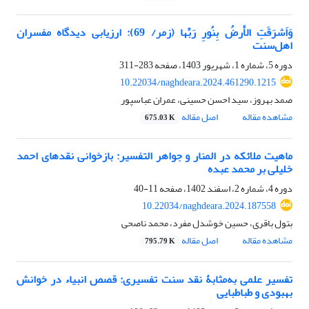
وَاَشرَقَتِ الأَرضُ بِنُورِ رَبِّها (زمر/ 69): ارزیابی دیدگاه مفسران
اهل‌سنت
دوره 5، شماره 1، شهریور 1403، صفحه
283-311
10.22034/naghdeara.2024.461290.1215
صمد بهروز، سید احسن حسینی، عمران عباسپور
مشاهده مقاله
اصل مقاله
675.03 K
ماهیت ملائکه در المنار و جواهر التفسیر: بازخوانی نقدهای احمد
خلیلی بر محمد عبده
دوره 4، شماره 2، اسفند 1402، صفحه
11-40
10.22034/naghdeara.2024.187558
بتول باقری، حسین خوشدل مفرد، محمد ناصحی
مشاهده مقاله
اصل مقاله
795.79 K
تفسیر علمی به‌مثابۀ نقد سنت تفسیری: قصص انبیاء در خوانش
بهبودی و طباطبایی