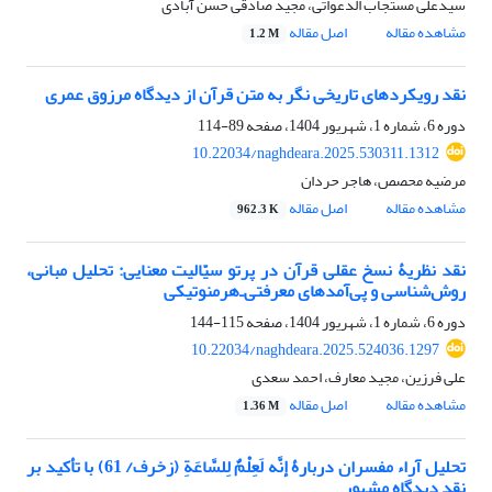
سیدعلی مستجاب الدعواتی، مجید صادقی حسن آبادی
مشاهده مقاله
اصل مقاله
1.2 M
نقد رویکردهای تاریخی نگر به متن قرآن از دیدگاه مرزوق عمری
دوره 6، شماره 1، شهریور 1404، صفحه
89-114
10.22034/naghdeara.2025.530311.1312
مرضیه محصص، هاجر حردان
مشاهده مقاله
اصل مقاله
962.3 K
نقد نظریۀ نسخ عقلی قرآن در پرتو سیّالیت معنایی: تحلیل مبانی،
روش‌شناسی و پی‌آمدهای معرفتی‌ـ‌هرمنوتیکی
دوره 6، شماره 1، شهریور 1404، صفحه
115-144
10.22034/naghdeara.2025.524036.1297
علی فرزین، مجید معارف، احمد سعدی
مشاهده مقاله
اصل مقاله
1.36 M
تحلیل آراء مفسران دربارۀ إنَّه لَعِلْمٌ لِلسَّاعَةِ (زخرف/ 61) با تأکید بر
نقدِ دیدگاه مشهور