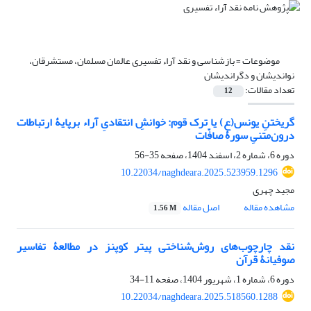
موضوعات =
بازشناسی و نقد آراء تفسیری عالمان مسلمان، مستشرقان،
نواندیشان و دگراندیشان
تعداد مقالات:
12
گریختنِ یونس(ع) یا ترک قوم: خوانشِ انتقادیِ آراء برپایۀ ارتباطات
درون‌متنیِ سورۀ صافّات
دوره 6، شماره 2، اسفند 1404، صفحه
35-56
10.22034/naghdeara.2025.523959.1296
مجید چهری
مشاهده مقاله
اصل مقاله
1.56 M
نقد چارچوب‌های روش‌شناختی پیتر کوپنز در مطالعۀ تفاسیر
صوفیانۀ قرآن
دوره 6، شماره 1، شهریور 1404، صفحه
11-34
10.22034/naghdeara.2025.518560.1288