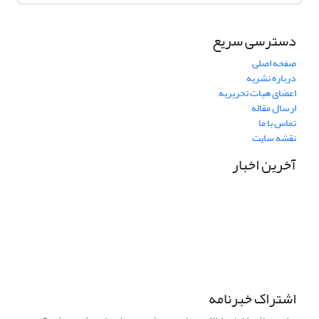
دسترسی سریع
صفحه اصلی
درباره نشریه
اعضای هیات تحریریه
ارسال مقاله
تماس با ما
نقشه سایت
آخرین اخبار
نشانی دفتر نشریه:
مشهد مقدس، خیابان سناباد، نبش سناباد33، دانشکده علوم قرآنی
مشهد، واحد پژوهش، دفتر نشریه «پژوهش نامه نقد آرای تفسیری»
تلفن تماس: 05138449600 داخلی 33 واحد پژوهش
نشانی الکترونیکی نشریه:
pnat@quran.ac.ir
اشتراک خبرنامه