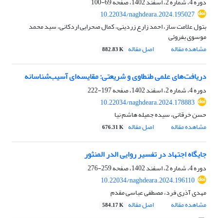
دوره 4، شماره 2، اسفند 1402، صفحه
69-100
10.22034/naghdeara.2024.195027
بتول علامت ساز، احمد زارع زردینی، کمال صحرایی اردکانی، سید محمد
موسوی بفروئی
مشاهده مقاله
اصل مقاله
882.83 K
دریافت‌های علمی طنطاوی و شریعتی: مقایسه‌ای آسیب‌شناسانه
دوره 4، شماره 2، اسفند 1402، صفحه
197-222
10.22034/naghdeara.2024.178883
حسن خرقانی، سیده جمیله هاشم نیا
مشاهده مقاله
اصل مقاله
676.31 K
جایگاه اجتهاد در تفسیر روایی الدر المنثور
دوره 4، شماره 2، اسفند 1402، صفحه
259-276
10.22034/naghdeara.2024.196110
مهدی آذری فرد، مصطفی عباسی مقدم
مشاهده مقاله
اصل مقاله
584.17 K