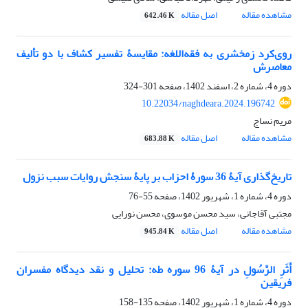
مشاهده مقاله
اصل مقاله
642.46 K
روی‌کرد زمخشری به فقه‌اللغه: مقایسۀ تفسیر کشاف با دو تألیف
معاصرش
دوره 4، شماره 2، اسفند 1402، صفحه
301-324
10.22034/naghdeara.2024.196742
مریم نساج
مشاهده مقاله
اصل مقاله
683.88 K
تاریخ‌گذاری آیۀ 36 سورۀ احزاب بر پایۀ سنجش روایات سبب نزول
دوره 4، شماره 1، شهریور 1402، صفحه
55-76
مجتبی آقاجانی، سید محسن موسوی، محسن نورایی
مشاهده مقاله
اصل مقاله
945.84 K
أَثَرِ الرَّسُولِ در آیۀ 96 سوره طه: تحلیل و نقد دیدگاه مفسران
فریقین
دوره 4، شماره 1، شهریور 1402، صفحه
135-158