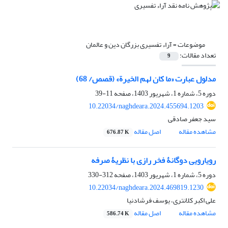
موضوعات =
آراء تفسیری بزرگان دین و عالمان
تعداد مقالات:
9
مدلول عبارت «ما کان لهم الخیرة» (قصص/ 68)
دوره 5، شماره 1، شهریور 1403، صفحه
11-39
10.22034/naghdeara.2024.455694.1203
سید جعفر صادقی
مشاهده مقاله
اصل مقاله
676.87 K
رویارویی دوگانۀ فخر رازی با نظریۀ صرفه
دوره 5، شماره 1، شهریور 1403، صفحه
312-330
10.22034/naghdeara.2024.469819.1230
علی اکبر کلانتری، یوسف فرشادنیا
مشاهده مقاله
اصل مقاله
586.74 K