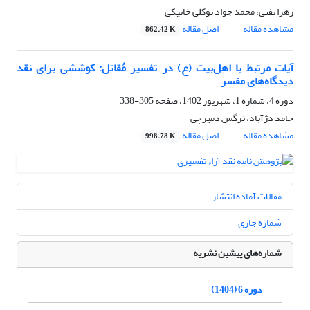
زهرا نفتی، محمد جواد توکلی خانیکی
مشاهده مقاله
اصل مقاله
862.42 K
آیات مرتبط با اهل‌بیت (ع) در تفسیر مُقاتل: کوششی برای نقد
دیدگاه‌های مفسر
دوره 4، شماره 1، شهریور 1402، صفحه
305-338
حامد دژآباد، نرگس دمیرچی
مشاهده مقاله
اصل مقاله
998.78 K
مقالات آماده انتشار
شماره جاری
شماره‌های پیشین نشریه
دوره 6 (1404)