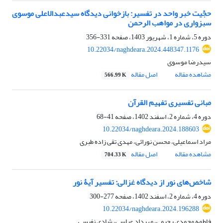
حجّیت خبر واحد در تفسیر: بازخوانی دیدگاه سیدعبدالاعلی موسوی
سبزواری در مواهب الرحمن
دوره 5، شماره 1، شهریور 1403، صفحه
331-356
10.22034/naghdeara.2024.448347.1176
سیدرضا موسوی
مشاهده مقاله
اصل مقاله
566.99 K
مبانی تفسیری تفهیم القرآن
دوره 4، شماره 2، اسفند 1402، صفحه
41-68
10.22034/naghdeara.2024.188603
مراد اسماعیلی، محسن نورائی، مهدی تقی زاده طبری
مشاهده مقاله
اصل مقاله
704.33 K
شاخص‌های نور از دیدگاه غزالی: تفسیر آیۀ نور
دوره 4، شماره 2، اسفند 1402، صفحه
277-300
10.22034/naghdeara.2024.196288
فاطمه محمدی رحیمی، مهرداد عباسی، شادی نفیسی