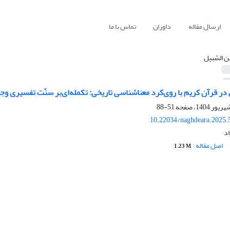
ارسال مقاله
داوران
تماس با ما
بن السّبیل
ن در قرآن کریم با روی‌کرد معناشناسی تاریخی: تکمله‌ای‌بر سنّت تفسیری وجو
51-88
10.22034/naghdeara.2025.
د
اصل مقاله
1.23 M