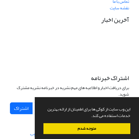
تماس با ما
نقشه سایت
آخرین اخبار
نشانی دفتر نشریه:
مشهد مقدس، خیابان سناباد، نبش سناباد33، دانشکده علوم قرآنی
مشهد، واحد پژوهش، دفتر نشریه «پژوهش نامه نقد آرای تفسیری»
تلفن تماس: 05138449600 داخلی 33 واحد پژوهش
نشانی الکترونیکی نشریه:
pnat@quran.ac.ir
اشتراک خبرنامه
برای دریافت اخبار و اطلاعیه های مهم نشریه در خبرنامه نشریه مشترک
شوید.
اشتراک
این وب سایت از کوکی ها برای اطمینان از ارائه بهترین
خدمات استفاده می کند.
متوجه شدم
سامانه مدیریت نشریات علمی.
طراحی و پیاده سازی از
سیناوب