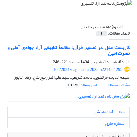
کلیدواژه‌ها =
تفسیر تطبیقی
تعداد مقالات:
1
کاربست عقل در تفسیر قرآن: مطالعۀ تطبیقی آراء جوادی آملی و
نصرت امین
دوره 6، شماره 1، شهریور 1404، صفحه
221-246
10.22034/naghdeara.2025.522145.1295
سیده خدیجه مرتضوی، محمد شریفی، سید علی اکبر ربیع نتاج، رضا آقاپور
مشاهده مقاله
اصل مقاله
1.11 M
مقالات آماده انتشار
شماره جاری
شماره‌های پیشین نشریه