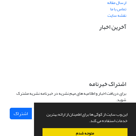
ارسال مقاله
تماس با ما
نقشه سایت
آخرین اخبار
نشانی دفتر نشریه:
مشهد مقدس، خیابان سناباد، نبش سناباد33، دانشکده علوم قرآنی
مشهد، واحد پژوهش، دفتر نشریه «پژوهش نامه نقد آرای تفسیری»
تلفن تماس: 05138449600 داخلی 33 واحد پژوهش
نشانی الکترونیکی نشریه:
pnat@quran.ac.ir
اشتراک خبرنامه
برای دریافت اخبار و اطلاعیه های مهم نشریه در خبرنامه نشریه مشترک
شوید.
اشتراک
این وب سایت از کوکی ها برای اطمینان از ارائه بهترین
خدمات استفاده می کند.
متوجه شدم