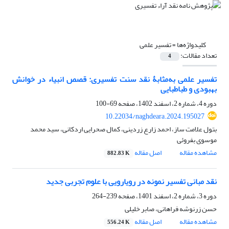
کلیدواژه‌ها =
تفسیر علمی
تعداد مقالات:
4
تفسیر علمی به‌مثابۀ نقد سنت تفسیری: قصص انبیاء در خوانش
بهبودی و طباطبایی
دوره 4، شماره 2، اسفند 1402، صفحه
69-100
10.22034/naghdeara.2024.195027
بتول علامت ساز، احمد زارع زردینی، کمال صحرایی اردکانی، سید محمد
موسوی بفروئی
مشاهده مقاله
اصل مقاله
882.83 K
نقد مبانی تفسیر نمونه در رویارویی با علوم تجربی جدید
دوره 3، شماره 2، اسفند 1401، صفحه
239-264
حسن زرنوشه فراهانی، صابر خلیلی
مشاهده مقاله
اصل مقاله
556.24 K