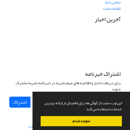
تماس با ما
نقشه سایت
آخرین اخبار
نشانی دفتر نشریه:
مشهد مقدس، خیابان سناباد، نبش سناباد33، دانشکده علوم قرآنی
مشهد، واحد پژوهش، دفتر نشریه «پژوهش نامه نقد آرای تفسیری»
تلفن تماس: 05138449600 داخلی 33 واحد پژوهش
نشانی الکترونیکی نشریه:
pnat@quran.ac.ir
اشتراک خبرنامه
برای دریافت اخبار و اطلاعیه های مهم نشریه در خبرنامه نشریه مشترک
شوید.
اشتراک
این وب سایت از کوکی ها برای اطمینان از ارائه بهترین
خدمات استفاده می کند.
متوجه شدم
سامانه مدیریت نشریات علمی.
طراحی و پیاده سازی از
سیناوب