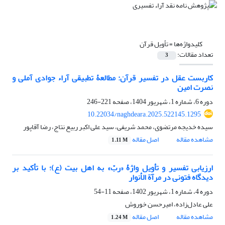
کلیدواژه‌ها =
تأویل قرآن
تعداد مقالات:
3
کاربست عقل در تفسیر قرآن: مطالعۀ تطبیقی آراء جوادی آملی و
نصرت امین
دوره 6، شماره 1، شهریور 1404، صفحه
221-246
10.22034/naghdeara.2025.522145.1295
سیده خدیجه مرتضوی، محمد شریفی، سید علی اکبر ربیع نتاج، رضا آقاپور
مشاهده مقاله
اصل مقاله
1.11 M
ارزیابی تفسیر و تأویل واژۀ «ربّ» به اهل بیت (ع)؛ با تأکید بر
دیدگاه فتونی در مرآة الأنوار
دوره 4، شماره 1، شهریور 1402، صفحه
11-54
علی عادل‌زاده، امیرحسن خوروش
مشاهده مقاله
اصل مقاله
1.24 M