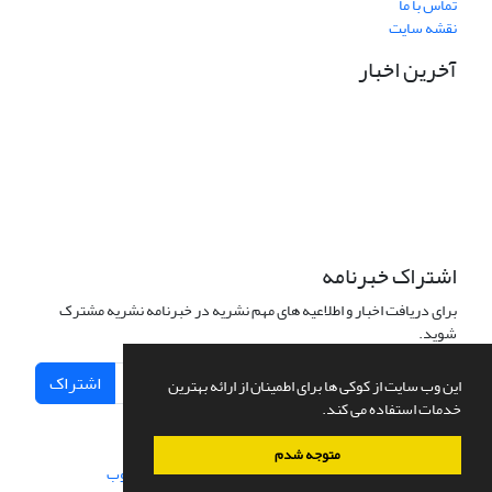
تماس با ما
نقشه سایت
آخرین اخبار
نشانی دفتر نشریه:
مشهد مقدس، خیابان سناباد، نبش سناباد33، دانشکده علوم قرآنی
مشهد، واحد پژوهش، دفتر نشریه «پژوهش نامه نقد آرای تفسیری»
تلفن تماس: 05138449600 داخلی 33 واحد پژوهش
نشانی الکترونیکی نشریه:
pnat@quran.ac.ir
اشتراک خبرنامه
برای دریافت اخبار و اطلاعیه های مهم نشریه در خبرنامه نشریه مشترک
شوید.
اشتراک
این وب سایت از کوکی ها برای اطمینان از ارائه بهترین
خدمات استفاده می کند.
متوجه شدم
سامانه مدیریت نشریات علمی.
طراحی و پیاده سازی از
سیناوب