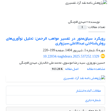
نویسنده =
مهدی افچنگی
تعداد مقالات:
1
رویکرد سیاق‌محور در تفسیر مواهب الرحمن: تحلیل نوآوری‌های
روش‌شناختی عبدالاعلی سبزواری
دوره 6، شماره 1، شهریور 1404، صفحه
199-220
10.22034/naghdeara.2025.537252.1329
حسین نوروزی، سید رضا موسوی، محمدعلی خالدیان، مهدی افچنگی
مشاهده مقاله
اصل مقاله
913.28 K
مقالات آماده انتشار
شماره جاری
شماره‌های پیشین نشریه