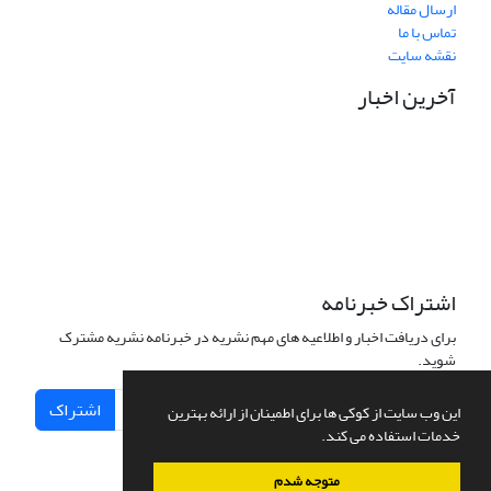
ارسال مقاله
تماس با ما
نقشه سایت
آخرین اخبار
نشانی دفتر نشریه:
مشهد مقدس، خیابان سناباد، نبش سناباد33، دانشکده علوم قرآنی
مشهد، واحد پژوهش، دفتر نشریه «پژوهش نامه نقد آرای تفسیری»
تلفن تماس: 05138449600 داخلی 33 واحد پژوهش
نشانی الکترونیکی نشریه:
pnat@quran.ac.ir
اشتراک خبرنامه
برای دریافت اخبار و اطلاعیه های مهم نشریه در خبرنامه نشریه مشترک
شوید.
اشتراک
این وب سایت از کوکی ها برای اطمینان از ارائه بهترین
خدمات استفاده می کند.
متوجه شدم