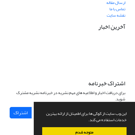
ارسال مقاله
تماس با ما
نقشه سایت
آخرین اخبار
نشانی دفتر نشریه:
مشهد مقدس، خیابان سناباد، نبش سناباد33، دانشکده علوم قرآنی
مشهد، واحد پژوهش، دفتر نشریه «پژوهش نامه نقد آرای تفسیری»
تلفن تماس: 05138449600 داخلی 33 واحد پژوهش
نشانی الکترونیکی نشریه:
pnat@quran.ac.ir
اشتراک خبرنامه
برای دریافت اخبار و اطلاعیه های مهم نشریه در خبرنامه نشریه مشترک
شوید.
اشتراک
این وب سایت از کوکی ها برای اطمینان از ارائه بهترین
خدمات استفاده می کند.
متوجه شدم