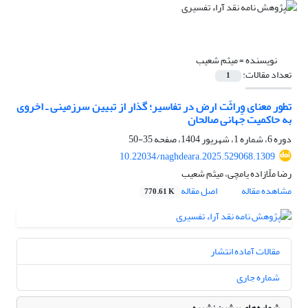
نویسنده =
میثم شعیب
تعداد مقالات:
1
تطور معنای وِراثَت ارض در تفاسیر؛ گذار از تبیین سرزمینی ـ اخروی
به حاکمیت جهانی صالحان
دوره 6، شماره 1، شهریور 1404، صفحه
35-50
10.22034/naghdeara.2025.529068.1309
رضا ملّازاده یامچی، میثم شعیب
مشاهده مقاله
اصل مقاله
770.61 K
مقالات آماده انتشار
شماره جاری
شماره‌های پیشین نشریه