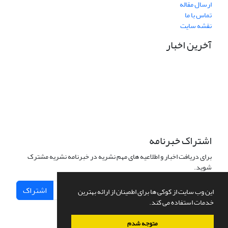
ارسال مقاله
تماس با ما
نقشه سایت
آخرین اخبار
نشانی دفتر نشریه:
مشهد مقدس، خیابان سناباد، نبش سناباد33، دانشکده علوم قرآنی
مشهد، واحد پژوهش، دفتر نشریه «پژوهش نامه نقد آرای تفسیری»
تلفن تماس: 05138449600 داخلی 33 واحد پژوهش
نشانی الکترونیکی نشریه:
pnat@quran.ac.ir
اشتراک خبرنامه
برای دریافت اخبار و اطلاعیه های مهم نشریه در خبرنامه نشریه مشترک
شوید.
اشتراک
این وب سایت از کوکی ها برای اطمینان از ارائه بهترین
خدمات استفاده می کند.
متوجه شدم