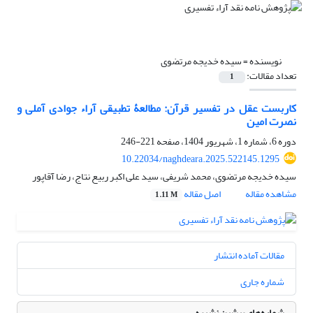
نویسنده =
سیده خدیجه مرتضوی
تعداد مقالات:
1
کاربست عقل در تفسیر قرآن: مطالعۀ تطبیقی آراء جوادی آملی و
نصرت امین
دوره 6، شماره 1، شهریور 1404، صفحه
221-246
10.22034/naghdeara.2025.522145.1295
سیده خدیجه مرتضوی، محمد شریفی، سید علی اکبر ربیع نتاج، رضا آقاپور
مشاهده مقاله
اصل مقاله
1.11 M
مقالات آماده انتشار
شماره جاری
شماره‌های پیشین نشریه