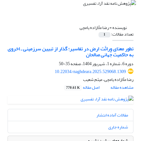
نویسنده =
رضا ملّازاده یامچی
تعداد مقالات:
1
تطور معنای وِراثَت ارض در تفاسیر؛ گذار از تبیین سرزمینی ـ اخروی
به حاکمیت جهانی صالحان
دوره 6، شماره 1، شهریور 1404، صفحه
35-50
10.22034/naghdeara.2025.529068.1309
رضا ملّازاده یامچی، میثم شعیب
مشاهده مقاله
اصل مقاله
770.61 K
مقالات آماده انتشار
شماره جاری
شماره‌های پیشین نشریه