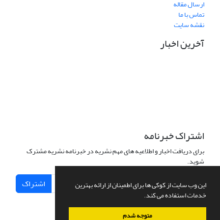
ارسال مقاله
تماس با ما
نقشه سایت
آخرین اخبار
نشانی دفتر نشریه:
مشهد مقدس، خیابان سناباد، نبش سناباد33، دانشکده علوم قرآنی
مشهد، واحد پژوهش، دفتر نشریه «پژوهش نامه نقد آرای تفسیری»
تلفن تماس: 05138449600 داخلی 33 واحد پژوهش
نشانی الکترونیکی نشریه:
pnat@quran.ac.ir
اشتراک خبرنامه
برای دریافت اخبار و اطلاعیه های مهم نشریه در خبرنامه نشریه مشترک
شوید.
اشتراک
این وب سایت از کوکی ها برای اطمینان از ارائه بهترین
خدمات استفاده می کند.
متوجه شدم